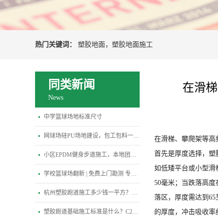
热门关键词：
塑胶地面
，
塑胶地面施工
同类新闻
在滑梯
News
中学篮球场地标准尺寸
网球场硅PU场地建设，包工包料一站式专业解决方案
在滑梯、攀爬架等高
首先是厚度选择，塑
小区EPDM健身步道施工，本地团队3天快速进场
如低矮平台或小型滑梯
学校篮球场翻新 | 免费上门勘测 专属定制施工方案
50毫米；当跌落高度
杭州塑胶跑道施工多少钱一平方？2026最新报价
落区，厚度需达到6
塑胶跑道基础施工标准是什么？C25混凝土基础养护多少天才能铺面层？
的厚度，冲击吸收率约