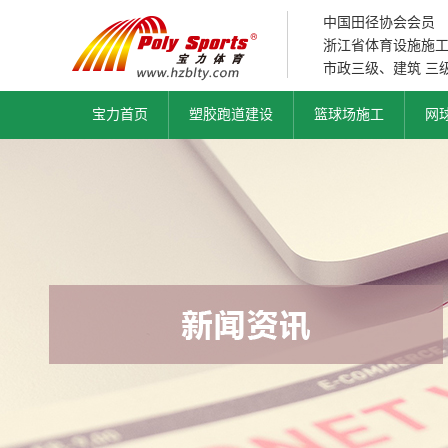
中国田径协会会员
浙江省体育设施施
市政三级、建筑 三
宝力首页
塑胶跑道建设
篮球场施工
网