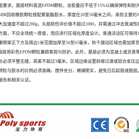
能要求。面层材料首选EPDM颗粒，含胶量应不低于15%以确保弹性和耐久
BR回收橡胶颗粒搭配聚氨酯胶水，厚度在20至50毫米之间，承担主要的冲击
加速度不超过200g，头部损伤评价值不超过1000，并需通过冲击衰减性
方面，不应全场统一厚度，而应进行区域化厚度设计。普通活动区可保持15
，攀爬架正下方及周边1米范围加厚至50至65毫米，秋千摆动区域也需加
，面层用彩色EPDM颗粒兼顾美观与防护。此外，基层必须为混凝土或沥青
处必须平整无缝，高差不超过3毫米，区域边缘设置斜坡过渡或铝合金压
颗粒与胶水的比例必须准确，搅拌充分，摊铺密实，避免日后起鼓或脱层
报告和相关认证。