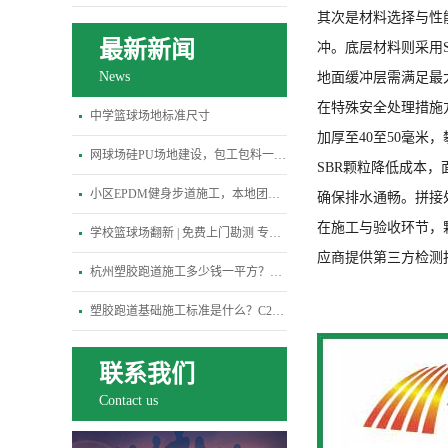
其次是材料选择与性
最新新闻
冲。底层材料则采用S
News
地面缓冲层需满足最大
在特殊安全处理措施
中学篮球场地标准尺寸
加厚至40至50毫米
网球场硅PU场地建设，包工包料一站式专业解决方案
SBR颗粒降低成本
小区EPDM健身步道施工，本地团队3天快速进场
确保排水通畅。拼接
在施工与验收环节，
学校篮球场翻新 | 免费上门勘测 专属定制施工方案
应商提供第三方检测
杭州塑胶跑道施工多少钱一平方？2026最新报价
塑胶跑道基础施工标准是什么？C25混凝土基础养护多少天才能铺面层？
联系我们
Contact us