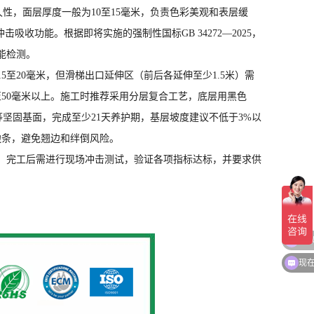
性，面层厚度一般为10至15毫米，负责色彩美观和表层缓
吸收功能。根据即将实施的强制性国标GB 34272—2025，
能检测。
至20毫米，但滑梯出口延伸区（前后各延伸至少1.5米）需
厚至50毫米以上。施工时推荐采用分层复合工艺，底层用黑色
等坚固基面，完成至少21天养护期，基层坡度建议不低于3%以
边条，避免翘边和绊倒风险。
。完工后需进行现场冲击测试，验证各项指标达标，并要求供
可