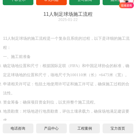
设计图纸下载
招标文件下载
沥青基础要求
水泥基础要求
中标公示
11人制足球场施工流程
2025-01-22
设计图纸下载
招标文件下载
沥青基础要求
常见问题
11人制足球场的施工流程是一个复杂且系统的过程，以下是详细的施工流
设计图纸下载
招标文件下载
公司新闻
程：
一、施工前准备
设计图纸下载
施工案例
确定场地位置和尺寸：根据国际足联（FIFA）和中国足球协会的标准，确
合作代理
定足球场地的位置和尺寸，场地尺寸为100
110米（长）×64
75米（宽）。
申请相关许可证：包括土地使用许可证和施工许可证，确保施工过程的合
代理须知
联系我们
法性。
资金筹备：确保项目资金到位，以支持整个施工流程。
单位申请
关于我们
地质勘查：对场地进行地质勘查，评估土壤承载力，确保场地满足建设要
个人申请
联系方式
求。
电话咨询
产品中心
工程案例
宝力首页
二、场地平整与处理