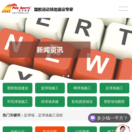
首页
塑胶跑道建设
混合型塑胶跑道
篮球场施工
透气型塑胶跑道
硅PU篮球场
网球场施工
预制型塑胶跑道
EPDM颗粒型篮球场
丙烯酸网球场
足球场施工
施工案例
室内木地板篮球场
硅PU网球场
人造草足球场
产品中心
塑胶跑道建设
篮球场施工
网球场施工
足球场施工
水泥基础要求
施工案例
人造草网球场
天然草足球场
塑胶跑道
彩色路面铺设
羽毛球场施工
排球场承建
彩色路面铺设
塑胶场地翻新
介绍场地技术参数？
沥青基础要求
水泥基础要求
施工案例
悬浮拼装足球场
塑胶球场
施工案例
塑胶场地翻新
热门关键词：
足球场
，
足球场施工流程
多少钱一平方？
招标文件下载
沥青基础要求
水泥基础要求
施工案例
其他场地
施工案例
工程案例
中标公示
常见问题
公司新闻
施工案例