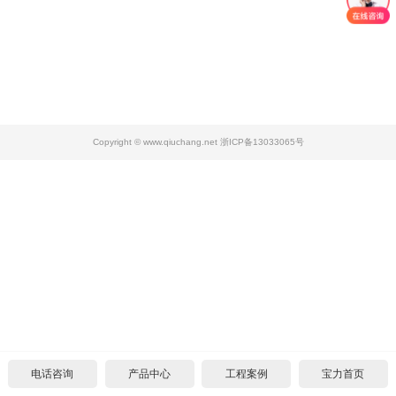
设计图纸下载
招标文件下载
沥青基础要求
水泥基础要求
中标公示
合作代理
设计图纸下载
招标文件下载
沥青基础要求
常见问题
代理须知
联系我们
设计图纸下载
招标文件下载
公司新闻
单位申请
关于我们
Copyright © www.qiuchang.net 浙ICP备13033065号
设计图纸下载
施工案例
个人申请
联系方式
电话咨询
产品中心
工程案例
宝力首页