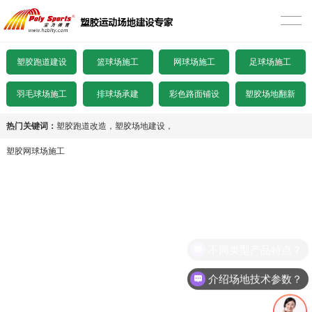
首页
塑胶跑道建设
塑胶跑道建设
篮球场施工
网球场施工
足球场施工
混合型塑胶跑道
篮球场施工
羽毛球场施工
排球场承建
彩色路面铺设
塑胶场地翻新
透气型塑胶跑道
硅PU篮球场
网球场施工
热门关键词：
塑胶跑道改造
，
塑胶场地建设
，
塑胶网球场施工
预制型塑胶跑道
EPDM颗粒型篮球场
丙烯酸网球场
足球场施工
施工案例
室内木地板篮球场
硅PU网球场
人造草足球场
产品中心
水泥基础要求
施工案例
人造草网球场
天然草足球场
塑胶跑道
彩色路面铺设
不同类型产品特点？
沥青基础要求
水泥基础要求
施工案例
悬浮拼装足球场
塑胶球场
施工案例
塑胶场地翻新
介绍场地技术参数？
招标文件下载
沥青基础要求
水泥基础要求
施工案例
其他场地
施工案例
工程案例