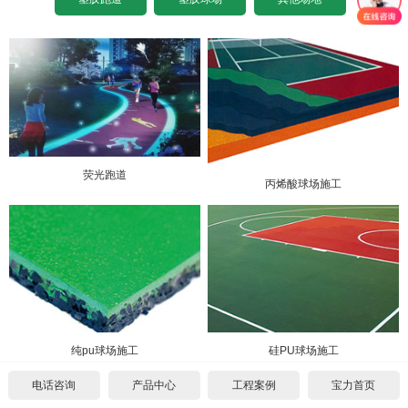
彩色路面铺设
设计图纸下载
招标文件下载
沥青基础要求
水泥基础要求
施工案例
塑胶场地翻新
设计图纸下载
招标文件下载
沥青基础要求
施工案例
工程案例
设计图纸下载
招标文件下载
中标公示
合作代理
设计图纸下载
荧光跑道
丙烯酸球场施工
常见问题
代理须知
联系我们
公司新闻
单位申请
关于我们
施工案例
个人申请
联系方式
硅PU球场施工
纯pu球场施工
电话咨询
产品中心
工程案例
宝力首页