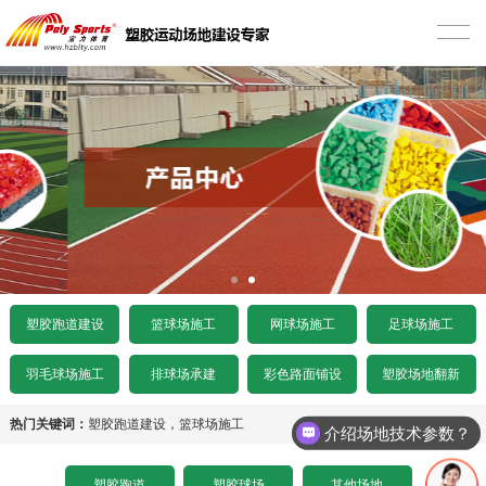
首页
塑胶跑道建设
混合型塑胶跑道
篮球场施工
透气型塑胶跑道
硅PU篮球场
网球场施工
预制型塑胶跑道
EPDM颗粒型篮球场
丙烯酸网球场
足球场施工
施工案例
室内木地板篮球场
硅PU网球场
人造草足球场
产品中心
塑胶跑道建设
篮球场施工
网球场施工
足球场施工
水泥基础要求
施工案例
人造草网球场
天然草足球场
塑胶跑道
羽毛球场施工
排球场承建
彩色路面铺设
塑胶场地翻新
沥青基础要求
水泥基础要求
施工案例
悬浮拼装足球场
塑胶球场
热门关键词：
塑胶跑道建设
，
篮球场施工
介绍场地技术参数？
招标文件下载
沥青基础要求
水泥基础要求
施工案例
其他场地
塑胶跑道
塑胶球场
其他场地