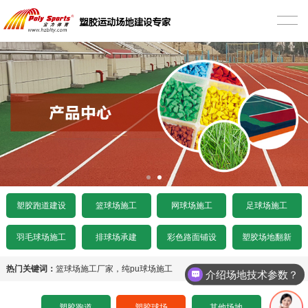
首页
塑胶跑道建设
混合型塑胶跑道
篮球场施工
透气型塑胶跑道
硅PU篮球场
网球场施工
预制型塑胶跑道
EPDM颗粒型篮球场
丙烯酸网球场
足球场施工
施工案例
室内木地板篮球场
硅PU网球场
人造草足球场
产品中心
塑胶跑道建设
篮球场施工
网球场施工
足球场施工
水泥基础要求
施工案例
人造草网球场
天然草足球场
塑胶跑道
羽毛球场施工
排球场承建
彩色路面铺设
塑胶场地翻新
沥青基础要求
水泥基础要求
施工案例
悬浮拼装足球场
塑胶球场
热门关键词：
篮球场施工厂家
，
纯pu球场施工
介绍场地技术参数？
招标文件下载
沥青基础要求
水泥基础要求
施工案例
其他场地
塑胶跑道
塑胶球场
其他场地