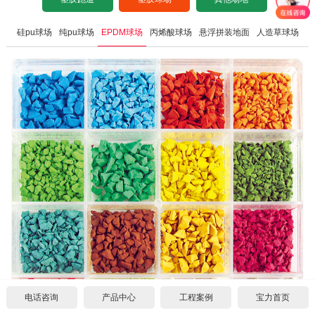
彩色路面铺设
设计图纸下载
招标文件下载
沥青基础要求
水泥基础要求
硅pu球场
纯pu球场
EPDM球场
丙烯酸球场
悬浮拼装地面
人造草球场
施工案例
塑胶场地翻新
设计图纸下载
招标文件下载
沥青基础要求
施工案例
工程案例
设计图纸下载
招标文件下载
中标公示
合作代理
设计图纸下载
常见问题
代理须知
联系我们
公司新闻
单位申请
关于我们
施工案例
个人申请
联系方式
电话咨询
产品中心
工程案例
宝力首页