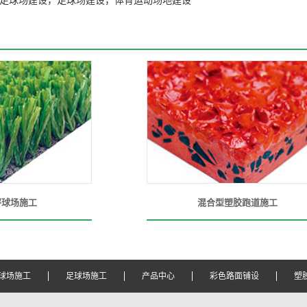
足球场建设
，
足球场建设
，
体育运动场地建设
坪球场施工
混合型塑胶跑道施工
球场施工
足球场施工
产品中心
彩色路面铺设
塑