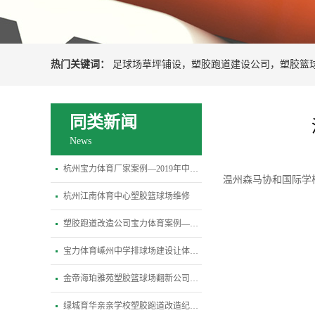
热门关键词：
足球场草坪铺设
，
塑胶跑道建设公司
，
塑胶篮
同类新闻
News
杭州宝力体育厂家案例—2019年中国移动塑胶跑道施工
温州森马协和国际学
杭州江南体育中心塑胶篮球场维修
塑胶跑道改造公司宝力体育案例—杭州市长河高级中学田径场
宝力体育嵊州中学排球场建设让体育运动不一样
金帝海珀雅苑塑胶篮球场翻新公司选的宝力体育
绿城育华亲亲学校塑胶跑道改造纪实-杭州宝力体育