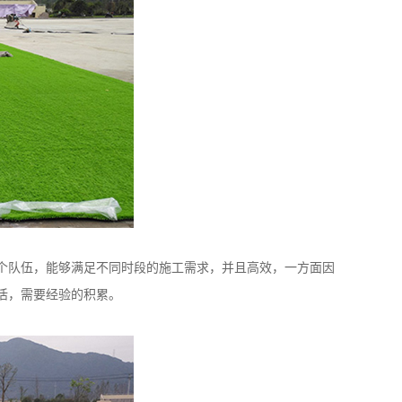
0个队伍，能够满足不同时段的施工需求，并且高效，一方面因
活，需要经验的积累。