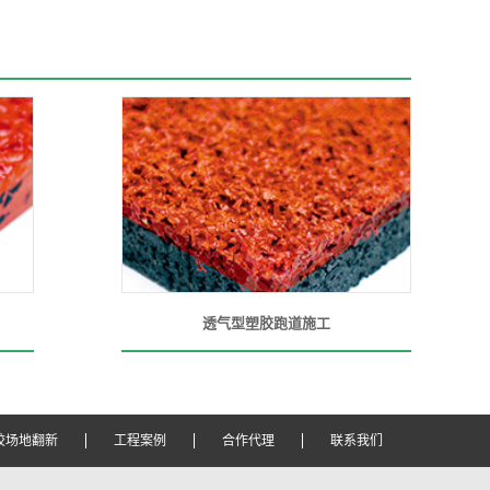
透气型塑胶跑道施工
胶场地翻新
工程案例
合作代理
联系我们