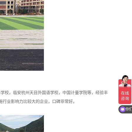
文峰学校，临安杭州天目外国语学校，中国计量学院等，经验丰
施行业影响力比较大的企业，口碑非常好。
你