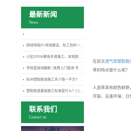
最新新闻
News
网球场硅PU场地建设，包工包料一站式专业解决方案
小区EPDM健身步道施工，本地团队3天快速进场
在前文
透气型塑胶跑
学校篮球场翻新 | 免费上门勘测 专属定制施工方案
草的特点是什么呢？
杭州塑胶跑道施工多少钱一平方？2026最新报价
人造草具有颜色鲜艳
塑胶跑道基础施工标准是什么？C25混凝土基础养护多少天才能铺面层？
开裂、无毒环保、日
联系我们
Contact us