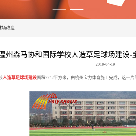
球场改造
温州森马协和国际学校人造草足球场建设-
2019-04-19
校
人造草足球场建设
面积7742平方米，由杭州宝力体育施工完成，这一