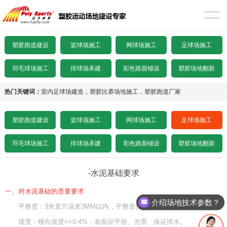
首页
塑胶跑道建设
塑胶跑道建设
篮球场施工
网球场施工
足球场施工
混合型塑胶跑道
篮球场施工
羽毛球场施工
排球场承建
彩色路面铺设
塑胶场地翻新
透气型塑胶跑道
硅PU篮球场
网球场施工
热门关键词：
室内足球场建造
，
塑胶比赛场地施工
，
塑胶跑道厂家
预制型塑胶跑道
EPDM颗粒型篮球场
丙烯酸网球场
足球场施工
塑胶跑道建设
篮球场施工
网球场施工
足球场施工
施工案例
室内木地板篮球场
硅PU网球场
人造草足球场
产品中心
羽毛球场施工
排球场承建
彩色路面铺设
塑胶场地翻新
水泥基础要求
施工案例
人造草网球场
天然草足球场
塑胶跑道
彩色路面铺设
-水泥基础要求
一、对水泥基础的质量要求
沥青基础要求
水泥基础要求
施工案例
悬浮拼装足球场
塑胶球场
施工案例
塑胶场地翻新
介绍场地技术参数？
平整度：3米直尺误差3MM以内，平整度合格率在95%以上。
招标文件下载
沥青基础要求
水泥基础要求
施工案例
其他场地
施工案例
工程案例
坡度：横向坡度<=0.4%，表面应平坦、光滑、保证排水。