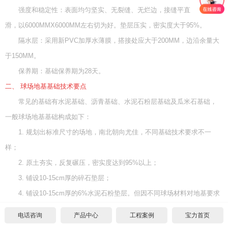
强度和稳定性：表面均匀坚实、无裂缝、无烂边，接缝平直 光
设计图纸下载
招标文件下载
沥青基础要求
水泥基础要求
中标公示
合作代理
滑，以6000MMX6000MM左右切为好。垫层压实，密实度大于95%。
隔水层：采用新PVC加厚水薄膜，搭接处应大于200MM，边沿余量大
设计图纸下载
招标文件下载
沥青基础要求
常见问题
代理须知
联系我们
于150MM。
保养期：基础保养期为28天。
设计图纸下载
招标文件下载
公司新闻
单位申请
关于我们
二、 球场地基基础技术要点
设计图纸下载
施工案例
个人申请
联系方式
常见的基础有水泥基础、沥青基础、水泥石粉层基础及瓜米石基础，
一般球场地基基础构成如下：
1. 规划出标准尺寸的场地，南北朝向尤佳，不同基础技术要求不一
样；
2. 原土夯实，反复碾压，密实度达到95%以上；
3. 铺设10-15cm厚的碎石垫层；
4. 铺设10-15cm厚的6%水泥石粉垫层。但因不同球场材料对地基要求
不一样，我们要区别对待。
电话咨询
产品中心
工程案例
宝力首页
三、 材料选择及地基选择分析